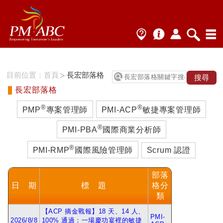
目前位置：
首頁
長宏部落格
長宏部落格
®
®
PMP
專案管理師
PMI-ACP
敏捷專案管理師
®
PMI-PBA
國際商業分析師
®
PMI-RMP
國際風險管理師
Scrum 認證
部落
日 期
標 題
格分
類
【ACP 摘金戰報】18 天、14 人、
PMI-
2026/8/8
100% 通過：一場慶功宴裡的敏捷