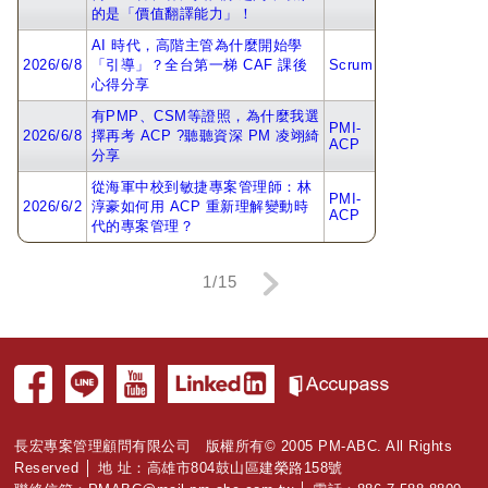
的是「價值翻譯能力」！
AI 時代，高階主管為什麼開始學
2026/6/8
「引導」？全台第一梯 CAF 課後
Scrum
心得分享
有PMP、CSM等證照，為什麼我選
PMI-
2026/6/8
擇再考 ACP ?聽聽資深 PM 凌翊綺
ACP
分享
從海軍中校到敏捷專案管理師：林
PMI-
2026/6/2
淳豪如何用 ACP 重新理解變動時
ACP
代的專案管理？
1/15
長宏專案管理顧問有限公司 版權所有© 2005 PM-ABC. All Rights
Reserved │ 地 址：高雄市804鼓山區建榮路158號