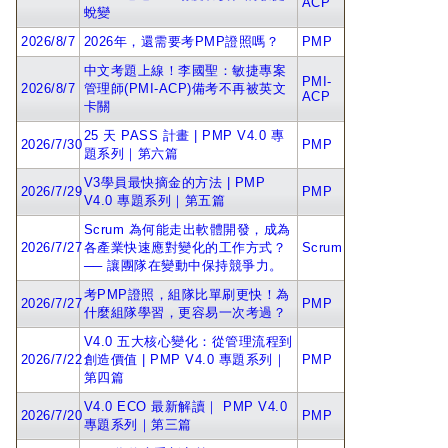
ACP
蛻變
2026/8/7
2026年，還需要考PMP證照嗎？
PMP
中文考題上線！李國聖：敏捷專案
PMI-
2026/8/7
管理師(PMI-ACP)備考不再被英文
ACP
卡關
25 天 PASS 計畫 | PMP V4.0 專
2026/7/30
PMP
題系列｜第六篇
V3學員最快摘金的方法 | PMP
2026/7/29
PMP
V4.0 專題系列｜第五篇
Scrum 為何能走出軟體開發，成為
2026/7/27
各產業快速應對變化的工作方式？
Scrum
── 讓團隊在變動中保持競爭力。
考PMP證照，組隊比單刷更快！為
2026/7/27
PMP
什麼組隊學習，更容易一次考過？
V4.0 五大核心變化：從管理流程到
2026/7/22
創造價值 | PMP V4.0 專題系列｜
PMP
第四篇
V4.0 ECO 最新解讀｜ PMP V4.0
2026/7/20
PMP
專題系列｜第三篇