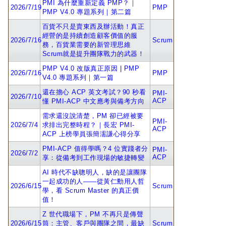
PMI 為什麼重新定義 PMP？｜
2026/7/19
PMP
PMP V4.0 專題系列｜第二篇
百貨不只是賣東西及辦活動！真正
經營的是持續創造顧客價值的服
2026/7/16
Scrum
務，百貨業需要的新管理思維
Scrum就是提升團隊戰力的武器！
PMP V4.0 改版真正原因 | PMP
2026/7/16
PMP
V4.0 專題系列｜第一篇
還在擔心 ACP 英文考試？90 秒看
PMI-
2026/7/10
ACP
懂 PMI-ACP 中文應考與備考方向
需求還沒說清楚，PM 卻已經被要
PMI-
2026/7/4
求排出完整時程？｜長宏 PMI-
ACP
ACP 上榜學員張簡濡謙心得分享
PMI-ACP 值得學嗎？4 位實踐者分
PMI-
2026/7/2
ACP
享：從備考到工作現場的敏捷轉變
AI 時代不缺聰明人，缺的是讓團隊
一起成功的人——從黃仁勳用人哲
2026/6/15
Scrum
學，看 Scrum Master 的真正價
值！
Z 世代職場下，PM 不再只是傳聲
2026/6/15
筒：主管、客戶與團隊之間，最缺
Scrum