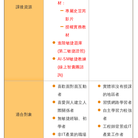
材：
課後資源
專屬史荳芮
影片
授權實務教
材
進階敏捷題庫
(第二敏捷證照)
AI-SM敏捷教練
(線上智囊團諮
詢)
喜歡面對面互動
實體班沒有授課
者
的地區者
喜愛與人建立人
習慣網路學習者
際關係者
自主學習力較強
適合對象
無敏捷經驗、初
者
學者
工程師背景或IT
非IT產業的職場
產業工作者