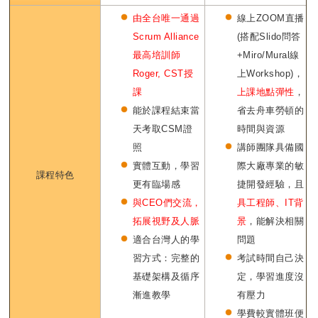
由全台唯一通過
線上ZOOM直播
Scrum Alliance
(搭配Slido問答
最高培訓師
+Miro/Mural線
Roger, CST授
上Workshop)，
課
上課地點彈性
，
能於課程結束當
省去舟車勞頓的
天考取CSM證
時間與資源
照
講師團隊具備國
實體互動，學習
際大廠專業的敏
課程特色
更有臨場感
捷開發經驗，且
與CEO們交流，
具工程師、IT背
拓展視野及人脈
景
，能解決相關
適合台灣人的學
問題
習方式：完整的
考試時間自己決
基礎架構及循序
定，學習進度沒
漸進教學
有壓力
學費較實體班便