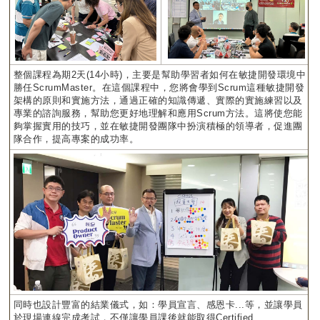
整個課程為期2天(14小時)，主要是幫助學習者如何在敏捷開發環境中
勝任ScrumMaster。在這個課程中，您將會學到Scrum這種敏捷開發
架構的原則和實施方法，通過正確的知識傳遞、實際的實施練習以及
專業的諮詢服務，幫助您更好地理解和應用Scrum方法。這將使您能
夠掌握實用的技巧，並在敏捷開發團隊中扮演積極的領導者，促進團
隊合作，提高專案的成功率。
同時也設計豐富的結業儀式，如：學員宣言、感恩卡...等，並讓學員
於現場連線完成考試，不僅讓學員課後就能取得Certified