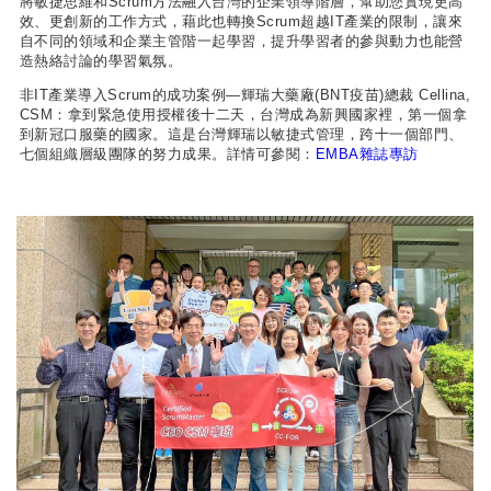
將敏捷思維和Scrum方法融入台灣的企業領導階層，幫助您實現更高
效、更創新的工作方式，藉此也轉換Scrum超越IT產業的限制，讓來
自不同的領域和企業主管階一起學習，提升學習者的參與動力也能營
造熱絡討論的學習氣氛。
非IT產業導入Scrum的成功案例—輝瑞大藥廠(BNT疫苗)總裁 Cellina,
CSM：拿到緊急使用授權後十二天，台灣成為新興國家裡，第一個拿
到新冠口服藥的國家。這是台灣輝瑞以敏捷式管理，跨十一個部門、
七個組織層級團隊的努力成果。詳情可參閱：
EMBA雜誌專訪