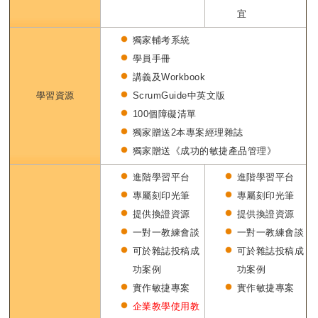
宜
獨家輔考系統
學員手冊
講義及Workbook
學習資源
ScrumGuide中英文版
100個障礙清單
獨家贈送2本專案經理雜誌
獨家贈送《成功的敏捷產品管理》
進階學習平台
進階學習平台
專屬刻印光筆
專屬刻印光筆
提供換證資源
提供換證資源
一對一教練會談
一對一教練會談
可於雜誌投稿成
可於雜誌投稿成
功案例
功案例
實作敏捷專案
實作敏捷專案
企業教學使用教