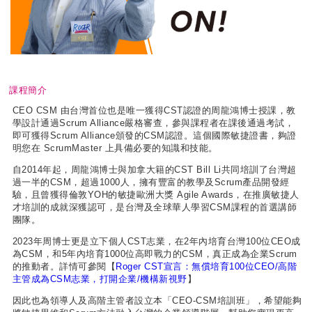
課程簡介
CEO CSM 由台灣首位也是唯一獲得CST認證的周龍鴻博士授課，教
學設計通過Scrum Alliance嚴格審查，參與課程者在課後通過考試，
即可獲得Scrum Alliance頒發的CSM認證。這個國際敏捷證書，夠證
明您在 ScrumMaster 上具備必要的知識和技能。
自2014年起，周龍鴻博士與加拿大籍的CST Bill Li共同培訓了台灣超
過一半的CSM，超過1000人，擁有豐富的教學及Scrum產品開發經
驗，且曾獲得倫敦YOH的敏捷歐洲大獎 Agile Awards，在推廣敏捷人
才培訓的成就深獲認可，是台灣及全球華人學習CSM課程的首選講師
團隊。
2023年周博士更是立下個人CST志業，在2年內培育台灣100位CEO成
為CSM，和5年內培育1000位高即戰力的CSM，真正成為企業Scrum
的推動者。詳情可參閱【
Roger CST宣言：無償培育100位CEO/高階
主管成為CSM志業，打開企業/機構新視野
】
因此也為領導人及高階主管者設立本「CEO-CSM培訓班」，希望能夠