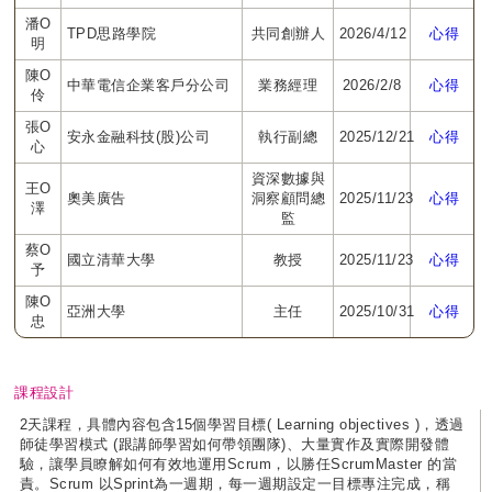
潘O
TPD思路學院
共同創辦人
2026/4/12
心得
明
陳O
中華電信企業客戶分公司
業務經理
2026/2/8
心得
伶
張O
安永金融科技(股)公司
執行副總
2025/12/21
心得
心
資深數據與
王O
奧美廣告
洞察顧問總
2025/11/23
心得
澤
監
蔡O
國立清華大學
教授
2025/11/23
心得
予
陳O
亞洲大學
主任
2025/10/31
心得
忠
課程設計
2天課程，具體內容包含15個學習目標( Learning objectives )，透過
師徒學習模式 (跟講師學習如何帶領團隊)、大量實作及實際開發體
驗，讓學員瞭解如何有效地運用Scrum，以勝任ScrumMaster 的當
責。Scrum 以Sprint為一週期，每一週期設定一目標專注完成，稱