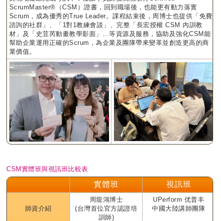
ScrumMaster®（CSM）證書，回到職場後，也能更有動力落實
Scrum，成為優秀的True Leader。課程結束後，周博士也提供「免費
諮詢的社群」、「1對1教練會談」、完整「長宏授權 CSM 內訓教
材」及「史荳芮動畫教學影面」...等資源及服務，協助及強化CSM能
幫助企業運用正確的Scrum，為企業及團隊帶來變革並創造更高的商
業價值。
CSM實體班與視訊班比較表
實體班
視訊班
周龍鴻博士
UPerform 优普丰
師資介紹
(台灣首位官方認證培
中國大陸講師團隊
訓師)