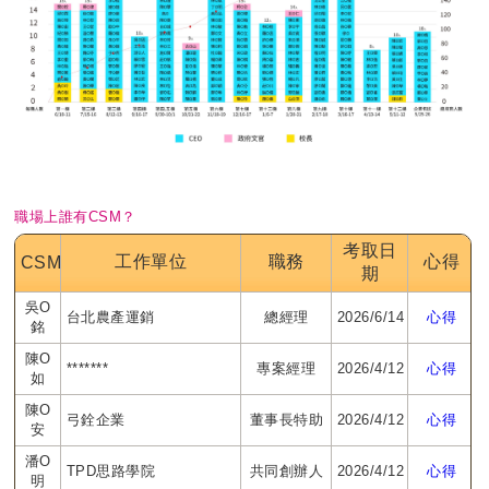
職場上誰有CSM？
考取日
工作單位
職務
心得
CSM
期
吳O
台北農產運銷
總經理
2026/6/14
心得
銘
陳O
*******
專案經理
2026/4/12
心得
如
陳O
弓銓企業
董事長特助
2026/4/12
心得
安
潘O
TPD思路學院
共同創辦人
2026/4/12
心得
明